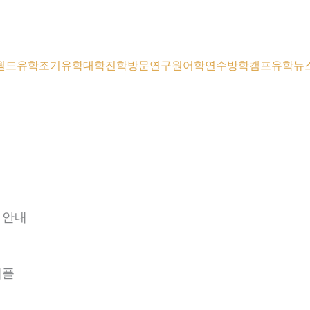
월드유학
조기유학
대학진학
방문연구원
어학연수
방학캠프
유학뉴
프 안내
 샘플