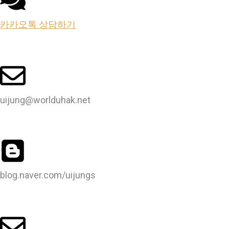
카카오톡 상담하기
uijung@worlduhak.net
blog.naver.com/uijungs