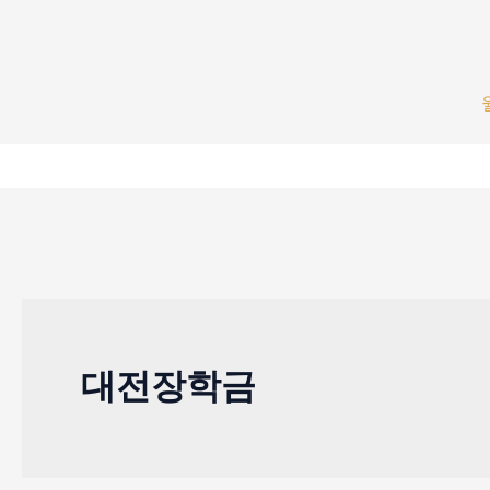
콘
텐
츠
로
건
너
뛰
기
대전장학금