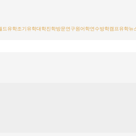
월드유학
조기유학
대학진학
방문연구원
어학연수
방학캠프
유학뉴