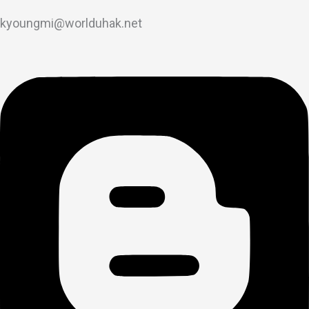
kyoungmi@worlduhak.net