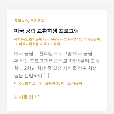
미
,
유학뉴스
조기유학
국
미국 공립 교환학생 프로그램
공
유학뉴스
,
조기유학
/
worlduhak
/
2026-02-13
/
미국공립학
립
교
,
미국교환학생
,
미국조기유학
교
미국 공립 교환학생 프로그램 미국 공립 교
환
환 학생 프로그램은 중학교 3학년부터 고등
학
학교 2학년 학생 중 일정 자격을 갖춘 학생
생
들을 선발하여 […]
프
,
,
미국공립학교
미국교환학생
미국조기유학
로
그
게시물 읽기"
램