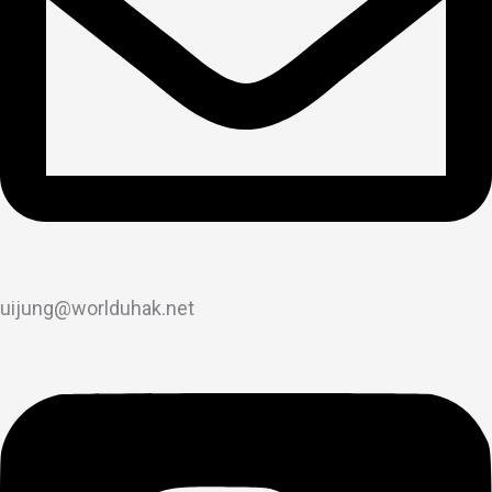
uijung@worlduhak.net