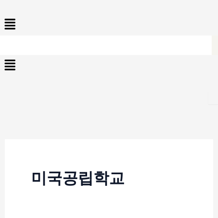
콘
Menu
텐
츠
로
Menu
건
너
뛰
기
미국공립학교