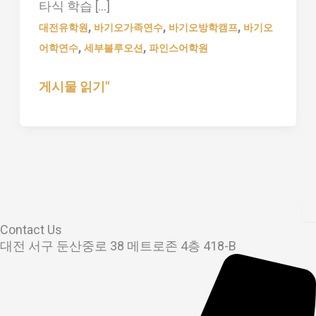
타식 학습 […]
,
,
,
대전유학원
바기오가족연수
바기오방학캠프
바기오
,
,
어학연수
세부블루오션
파인스어학원
게시물 읽기"
Contact Us
대전 서구 둔산중로 38 메트로존 4층 418-B