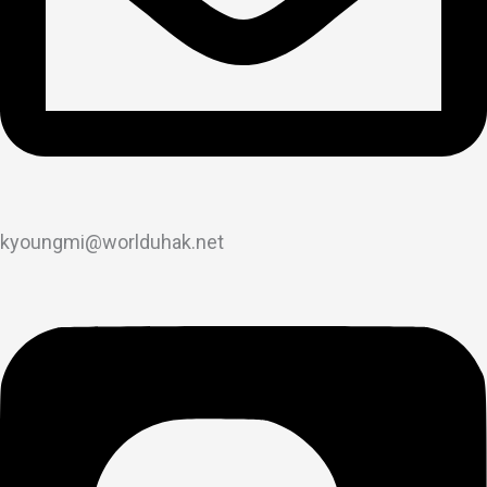
kyoungmi@worlduhak.net