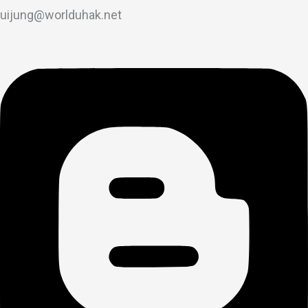
uijung@worlduhak.net