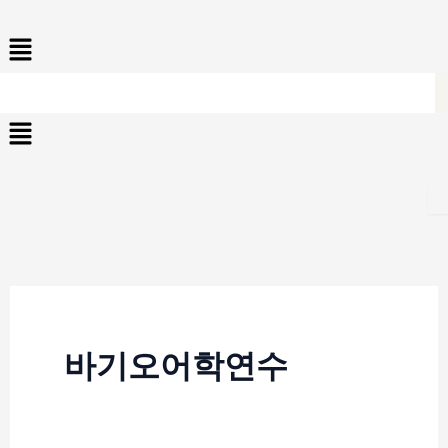
콘
Menu
텐
츠
로
Menu
건
너
뛰
기
바기오어학연수