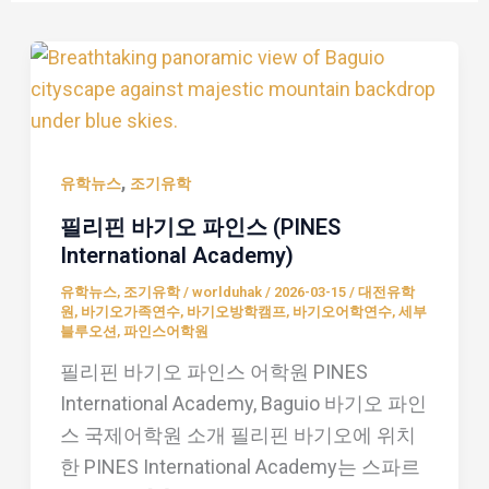
필
리
핀
바
,
기
유학뉴스
조기유학
오
필리핀 바기오 파인스 (PINES
파
International Academy)
인
유학뉴스
,
조기유학
/
worlduhak
/
2026-03-15
/
대전유학
스
원
,
바기오가족연수
,
바기오방학캠프
,
바기오어학연수
,
세부
블루오션
,
파인스어학원
(PINES
필리핀 바기오 파인스 어학원 PINES
International
International Academy, Baguio 바기오 파인
Academy)
스 국제어학원 소개 필리핀 바기오에 위치
한 PINES International Academy는 스파르