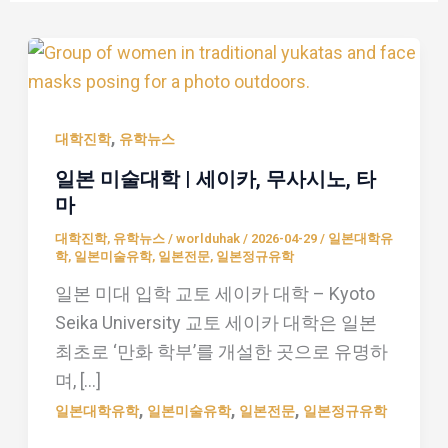
일
본
미
,
술
대학진학
유학뉴스
대
일본 미술대학 | 세이카, 무사시노, 타
학
마
|
대학진학
,
유학뉴스
/
worlduhak
/
2026-04-29
/
일본대학유
세
학
,
일본미술유학
,
일본전문
,
일본정규유학
이
일본 미대 입학 교토 세이카 대학 – Kyoto
카,
Seika University 교토 세이카 대학은 일본
무
최초로 ‘만화 학부’를 개설한 곳으로 유명하
사
며, […]
시
,
,
,
일본대학유학
일본미술유학
일본전문
일본정규유학
노,