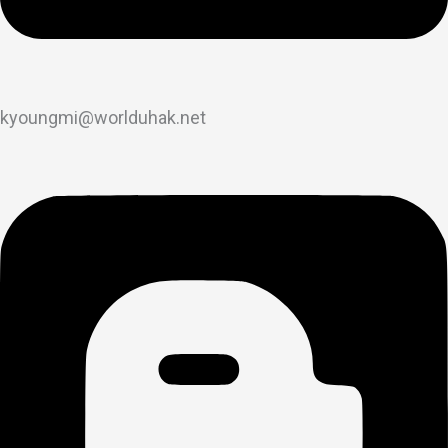
kyoungmi@worlduhak.net