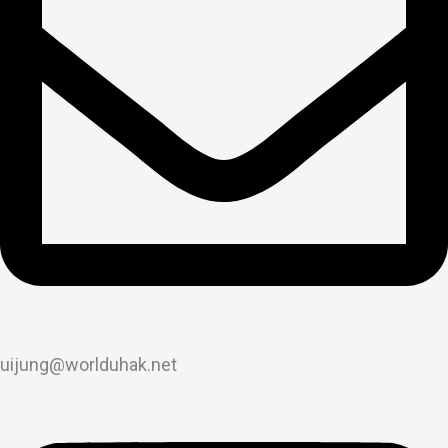
uijung@worlduhak.net