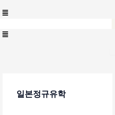
콘
Menu
텐
츠
로
Menu
건
너
뛰
기
일본정규유학