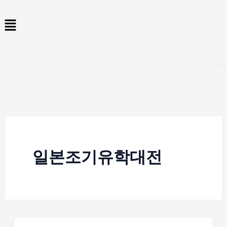
콘
Menu
텐
츠
로
건
너
뛰
기
일본조기유학대전
일