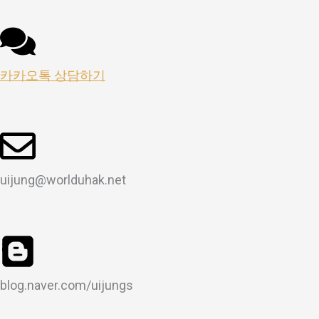
카카오톡 상담하기
uijung@worlduhak.net
blog.naver.com/uijungs