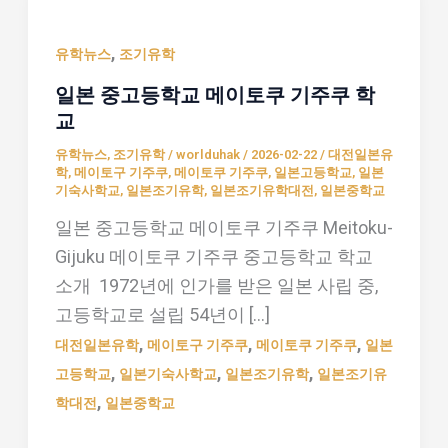
본
,
중
유학뉴스
조기유학
고
일본 중고등학교 메이토쿠 기주쿠 학
등
교
학
유학뉴스
,
조기유학
/
worlduhak
/
2026-02-22
/
대전일본유
교
학
,
메이토구 기주쿠
,
메이토쿠 기주쿠
,
일본고등학교
,
일본
기숙사학교
,
일본조기유학
,
일본조기유학대전
,
일본중학교
메
일본 중고등학교 메이토쿠 기주쿠 Meitoku-
이
Gijuku 메이토쿠 기주쿠 중고등학교 학교
토
소개 1972년에 인가를 받은 일본 사립 중,
쿠
고등학교로 설립 54년이 […]
기
,
,
,
주
대전일본유학
메이토구 기주쿠
메이토쿠 기주쿠
일본
,
,
,
쿠
고등학교
일본기숙사학교
일본조기유학
일본조기유
,
학
학대전
일본중학교
교