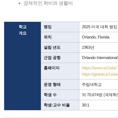
경제적인 학비와 생활비
학교
랭킹
2025 미국 대학 랭킹 12
개요
위치
Orlando, Florida
설립 년도
1963년
근접 공항
Orlando Internati
홈페이지
https://www.ucf.edu/
https://global.ucf.edu
운영 형태
주립대학교
학생 수
약 70,674명 (국제학생
학생:교수 비율
30:1