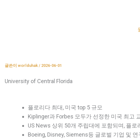
콘
텐
츠
로
건
너
뛰
글쓴이
worlduhak
/
2026-06-01
기
University of Central Florida
플로리다 최대, 미국 top 5 규모
Kiplinger과 Forbes 모두가 선정한 미국 최
US News 상위 50개 주립대에 포함되며, 플로
Boeing, Disney, Siemens등 글로벌