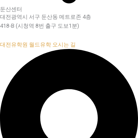
둔산센터
대전광역시 서구 둔산동 메트로존 4층
418-B (시청역 8번 출구 도보1분)
대전유학원 월드유학 오시는 길