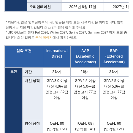
오리엔테이션
2026년 8월 17일
2027년 1월
* 지원마감일은 입학신청부터 I-20 발급을 위한 모든 서류 마감을 의미합니다. 입학
신청서는 지원 마감일보다 최소 2주 전에 접수해 주세요.
* UIC Global은 현재 Fall 2026, Winter 2027, Spring 2027, Summer 2027 학기 모집 중
입니다. 최신 일정은
공식 페이지
에서 확인하세요.
입학 조건
International
AAP
EAP
Direct
(Academic
(Extended
Accelerator)
Accelerator)
조건
기간
2학기
2학기
3학기
내신 성적
GPA 3.0 이상
GPA 2.5 이상
GPA 2.5 이상
G
내신 4.0등급
내신 5.0등급
내신 5.0등급
검정고시 82점
검정고시 77점
검정고시 77점
이상
이상
이상
영어 성적
TOEFL 80↑
TOEFL 68↑
TOEFL 60↑
(영역별 16↑)
(영역별 14↑)
(영역별 12↑)