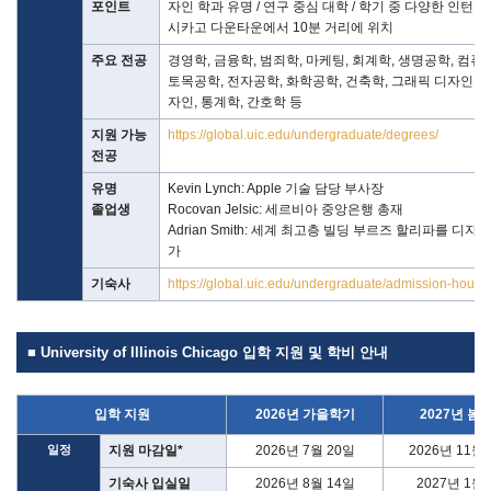
포인트
자인 학과 유명 / 연구 중심 대학 / 학기 중 다양한 인턴십 
시카고 다운타운에서 10분 거리에 위치
주요 전공
경영학, 금융학, 범죄학, 마케팅, 회계학, 생명공학, 컴퓨
토목공학, 전자공학, 화학공학, 건축학, 그래픽 디자인, 
자인, 통계학, 간호학 등
지원 가능
https://global.uic.edu/undergraduate/degrees/
전공
유명
Kevin Lynch: Apple 기술 담당 부사장
졸업생
Rocovan Jelsic: 세르비아 중앙은행 총재
Adrian Smith: 세계 최고층 빌딩 부르즈 할리파를 디자
가
기숙사
https://global.uic.edu/undergraduate/admission-housin
■ University of Illinois Chicago 입학 지원 및 학비 안내
입학 지원
2026년 가을학기
2027년 봄
일정
지원 마감일*
2026년 7월 20일
2026년 11월
기숙사 입실일
2026년 8월 14일
2027년 1월