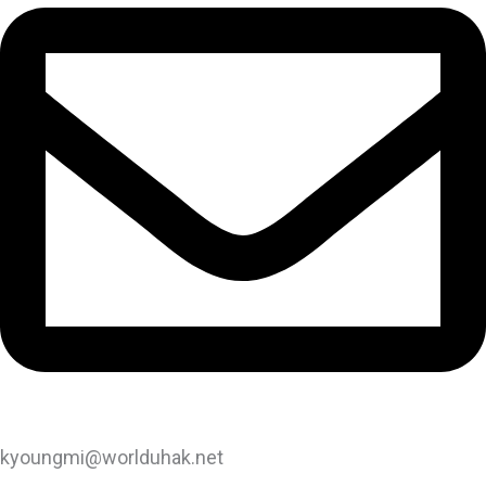
kyoungmi@worlduhak.net