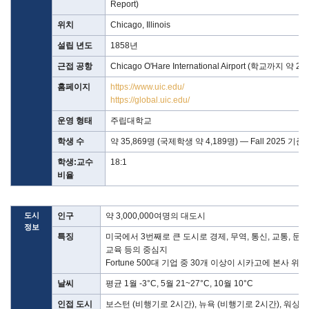
Report)
위치
Chicago, Illinois
설립 년도
1858년
근접 공항
Chicago O'Hare International Airport (학교까지 약 
홈페이지
https://www.uic.edu/
https://global.uic.edu/
운영 형태
주립대학교
학생 수
약 35,869명 (국제학생 약 4,189명) — Fall 2025 기준
학생:교수
18:1
비율
도시
인구
약 3,000,000여명의 대도시
정보
특징
미국에서 3번째로 큰 도시로 경제, 무역, 통신, 교통, 문화,
교육 등의 중심지
Fortune 500대 기업 중 30개 이상이 시카고에 본사 위치
날씨
평균 1월 -3°C, 5월 21~27°C, 10월 10°C
인접 도시
보스턴 (비행기로 2시간), 뉴욕 (비행기로 2시간), 워싱턴 