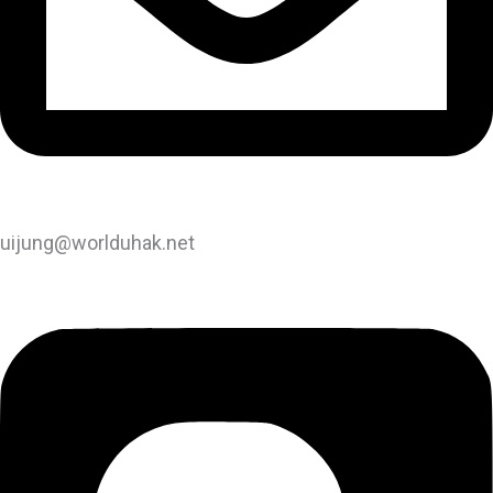
uijung@worlduhak.net