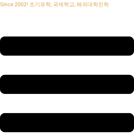
콘
Menu
Menu
Since 2002! 조기유학, 국제학교, 해외대학진학
텐
츠
로
건
너
뛰
기