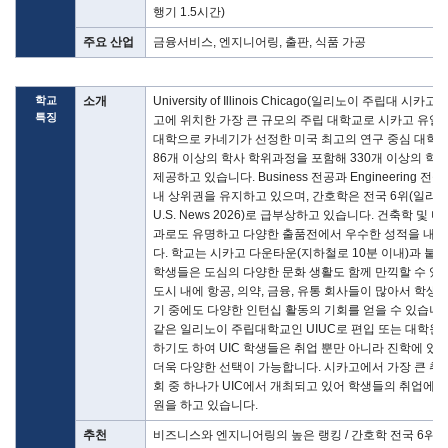
행기 1.5시간)
주요 산업
금융서비스, 엔지니어링, 출판, 식품 가공
학교
소개
University of Illinois Chicago(일리노이 주립대 시카고
특징
고에 위치한 가장 큰 규모의 주립 대학교로 시카고 유일
대학으로 카네기가 선정한 미국 최고의 연구 중심 대학입
86개 이상의 학사 학위과정을 포함해 330개 이상의 학
제공하고 있습니다. Business 전공과 Engineering 전
내 상위권을 유지하고 있으며, 간호학은 전국 6위(일리노
U.S. News 2026)로 급부상하고 있습니다. 건축학 및 
과로도 유명하고 다양한 출품전에서 우수한 성적을 내고
다. 학교는 시카고 다운타운(지하철로 10분 이내)과 붙
학생들은 도심의 다양한 문화 생활도 함께 만끽할 수 있
도시 내에 항공, 의약, 금융, 유통 회사들이 많아서 학생
기 중에도 다양한 인턴십 활동의 기회를 얻을 수 있습니다
같은 일리노이 주립대학교인 UIUC로 편입 또는 대학원
하기도 하여 UIC 학생들은 취업 뿐만 아니라 진학에 있
더욱 다양한 선택이 가능합니다. 시카고에서 가장 큰 취
회 중 하나가 UIC에서 개최되고 있어 학생들의 취업에 
원을 하고 있습니다.
추천
비즈니스와 엔지니어링의 높은 랭킹 / 간호학 전국 6위 /