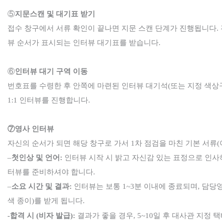
⑤
지문스캔 및 대기표 받기
접수 창구에서 서류 확인이 끝나면 지문 스캔 단계가 진행됩니다
.
뷰 순서가 표시되는 인터뷰 대기표를 받습니다
.
⑥
인터뷰 대기 구역 이동
번호표를 수령한 후 안쪽에 마련된 인터뷰 대기석
(
또는 지정 색상
1:1
인터뷰를 진행합니다
.
⑦영사 인터뷰
자신의 순서가 되면 해당 창구로 가서
1
차 점검을 마친 기본 서류
(
–
첫인상 및 언어
:
인터뷰 시작 시 밝고 자신감 있는 표정으로 인
터뷰를
준비하셔야 합니다
.
–
소요 시간 및 결과
:
인터뷰는 보통
1~3
분 이내에 종료되며
,
담당
색 종이
)
를 받게 됩니다
.
-합격 시
(
비자 발급
):
결과가 좋을 경우
, 5~10
일 후 대사관 지정 