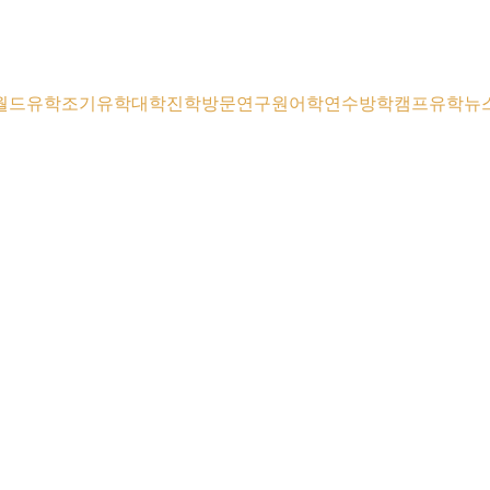
월드유학
조기유학
대학진학
방문연구원
어학연수
방학캠프
유학뉴