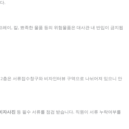
니다
.
프레이
,
칼
,
뾰족한 물품 등의 위험물품은 대사관 내 반입이 금지됩
 2
층은 서류접수창구와 비자인터뷰 구역으로 나뉘어져 있으니 안
비자사진
등 필수 서류를 점검 받습니다
.
직원이 서류 누락여부를