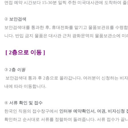
면접 예약 시간보다
15-30
분 일찍 주한 미국대사관에 도착하여 줄
②
보안검색
보안검색대를 통과한 후
,
휴대전화를 맡기고 물품보관표를 수령
니다
.
반입 금지 물품은 대사관 근처 광화문역의 물품보관소에 미
[ 2
층으로 이동
]
③
2
층
이동
보안검색대 통과 후
2
층으로 올라갑니다
.
여러분이 신청하는 비
내에
따라 이동합니다
.
④
서류 확인 및 접수
한국인 직원의 접수창구에서
인터뷰 예약확인서
,
여권
,
비자신청 
확인하고 순서대로
서류를 정렬하여 돌려줍니다
.
서류 접수가 끝