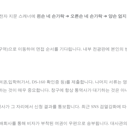
전자 지문 스캐너에
왼손 네 손가락
➔
오른손 네 손가락
➔
양손 엄지
구역
)
으로 이동하여 면접 순서를 기다립니다
.
내부 전광판에
본인의 
여권
,
입학허가서
, DS-160
확인증 등
)
를 제출합니다
.
나머지 서류는 영
사하는 것이 매우 중요합니다
.
창구에 항상
통역사가 대기하는 것은 아
영사가 그 자리에서 신청 결과를 통보합니다
.
최근
SNS
검열
강화에 따
택배회사를 통해 비자가 부착된 여권이 우편으로 송부됩니다
.
대사관