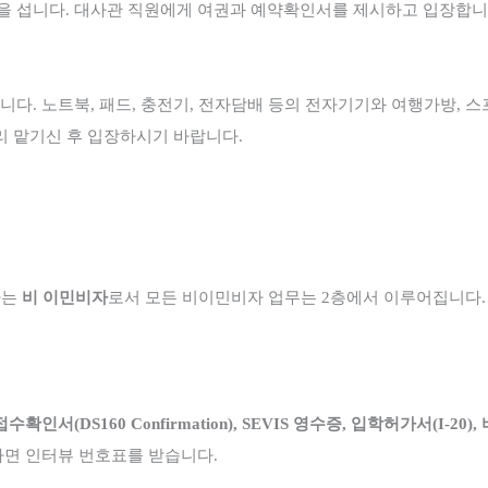
을 섭니다
.
대사관 직원에게 여권과 예약확인서를 제시하고 입장합
합니다
.
노트북
,
패드
,
충전기
,
전자담배 등의 전자기기와 여행가방
,
스
리 맡기신 후 입장하시기 바랍니다
.
자는
비 이민비자
로서 모든 비이민비자 업무는
2
층에서 이루어집니다
.
접수확인서
(DS160 Confirmation), SEVIS
영수증
,
입학허가서
(I-20),
나면 인터뷰 번호표를 받습니다
.