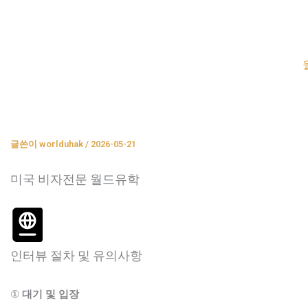
콘
텐
츠
로
건
너
뛰
글쓴이
worlduhak
/
2026-05-21
기
미국 비자전문 월드유학
인터뷰 절차 및 유의사항
①
대기 및 입장