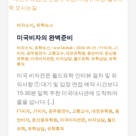
국
비
,
자
비자소식
유학뉴스
의
미국비자의 완벽준비
완
비자소식
,
유학뉴스
/
worlduhak
/
2026-05-21
/
F1비자
,
J1
벽
비자
,
공무원연수
,
교환교수
,
대전유학원
,
동반비자
,
둔산동
유학원
,
미국비자전문
,
비자상담
,
월드유학
,
유학상담
,
유학
준
휴직
비
미국 비자전문 월드유학 인터뷰 절차 및 유
의사항 ① 대기 및 입장 면접 예약 시간보다
15-30분 일찍 주한 미국대사관에 도착하여
줄을 섭니다. […]
,
,
,
,
,
F1비자
J1비자
공무원연수
교환교수
대전유학원
동
,
,
,
,
반비자
둔산동유학원
미국비자전문
비자상담
월드
,
,
유학
유학상담
유학휴직