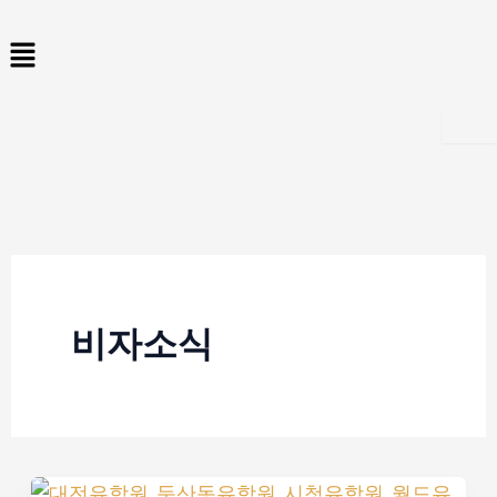
콘
Menu
텐
츠
로
건
너
뛰
기
비자소식
미