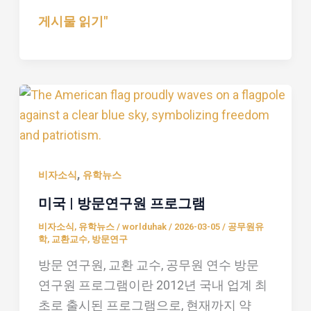
게시물 읽기"
미
국
|
방
,
문
비자소식
유학뉴스
연
미국 | 방문연구원 프로그램
구
비자소식
,
유학뉴스
/
worlduhak
/
2026-03-05
/
공무원유
원
학
,
교환교수
,
방문연구
프
방문 연구원, 교환 교수, 공무원 연수 방문
로
연구원 프로그램이란 2012년 국내 업계 최
그
초로 출시된 프로그램으로, 현재까지 약