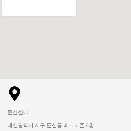
둔산센터
대전광역시 서구 둔산동 메트로존 4층