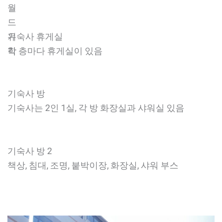
월
드
유
기숙사 휴게실
학
각 층마다 휴게실이 있음
기숙사 방
기숙사는 2인 1실, 각 방 화장실과 샤워실 있음
기숙사 방 2
책상, 침대, 조명, 붙박이장, 화장실, 샤워 부스