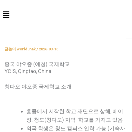
콘
Menu
텐
츠
로
건
너
글쓴이
worlduhak
/
2026-03-16
뛰
기
중국 야오중 (예청) 국제학교
YCIS, Qingtao, China
칭다오 야오중 국제학교 소개
홍콩에서 시작한 학교 재단으로 상해, 베이
징. 청도(칭다오) 지역 학교를 가지고 있음
외국 학생은 청도 캠퍼스 입학 가능 (기숙사