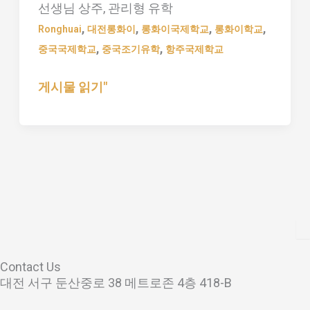
선생님 상주, 관리형 유학
화
,
,
,
,
이
Ronghuai
대전롱화이
롱화이국제학교
롱화이학교
,
,
국
중국국제학교
중국조기유학
항주국제학교
제
게시물 읽기"
학
교
(Ronghuai
International
School)
학
교
소
개
Contact Us
대전 서구 둔산중로 38 메트로존 4층 418-B