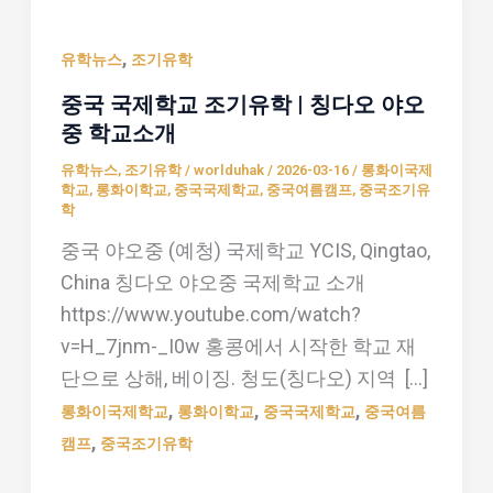
국
,
국
유학뉴스
조기유학
제
중국 국제학교 조기유학 | 칭다오 야오
학
중 학교소개
교
유학뉴스
,
조기유학
/
worlduhak
/
2026-03-16
/
롱화이국제
조
학교
,
롱화이학교
,
중국국제학교
,
중국여름캠프
,
중국조기유
학
기
중국 야오중 (예청) 국제학교 YCIS, Qingtao,
유
China 칭다오 야오중 국제학교 소개
학
https://www.youtube.com/watch?
|
v=H_7jnm-_I0w 홍콩에서 시작한 학교 재
칭
단으로 상해, 베이징. 청도(칭다오) 지역 […]
다
,
,
,
오
롱화이국제학교
롱화이학교
중국국제학교
중국여름
,
야
캠프
중국조기유학
오