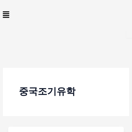
콘
Menu
텐
츠
로
건
너
뛰
기
중국조기유학
중