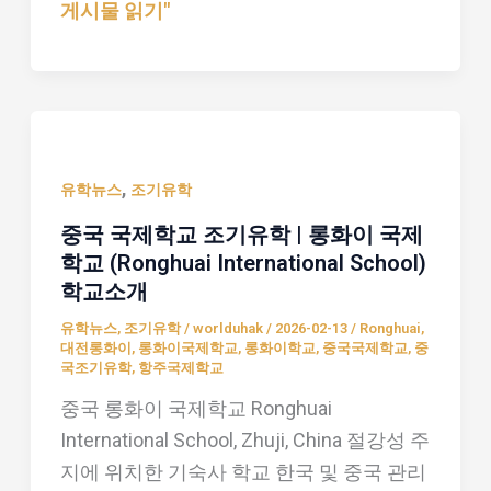
게시물 읽기"
중
학
교
소
중
개
국
,
국
유학뉴스
조기유학
제
중국 국제학교 조기유학 | 롱화이 국제
학
학교 (Ronghuai International School)
교
학교소개
조
유학뉴스
,
조기유학
/
worlduhak
/
2026-02-13
/
Ronghuai
,
기
대전롱화이
,
롱화이국제학교
,
롱화이학교
,
중국국제학교
,
중
국조기유학
,
항주국제학교
유
중국 롱화이 국제학교 Ronghuai
학
International School, Zhuji, China 절강성 주
|
지에 위치한 기숙사 학교 한국 및 중국 관리
롱